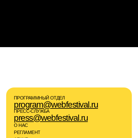
ПРОГРАММНЫЙ ОТДЕЛ
program@webfestival.ru
ПРЕСС-СЛУЖБА
press@webfestival.ru
О НАС
РЕГЛАМЕНТ