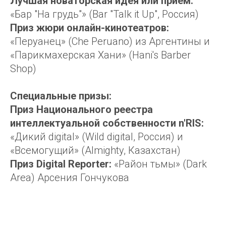
Лучшая новаторская идея или прием:
«Бар "На грудь"» (Bar "Talk it Up", Россия)
Приз жюри онлайн-кинотеатров:
«Перуанец» (Che Peruano) из Аргентины и
«Парикмахерская Хани» (Hani's Barber
Shop)
Специальные призы:
Приз Национального реестра
интеллектуальной собственности n'RIS:
«Дикий digital» (Wild digital, Россия) и
«Всемогущий» (Almighty, Казахстан)
Приз Digital Reporter:
«Район тьмы» (Dark
Area) Арсения Гончукова